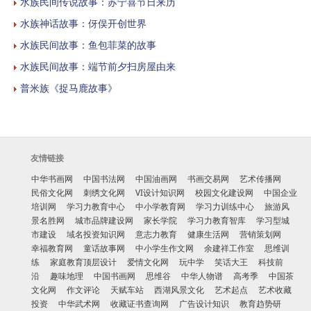
水族民间传说故事：苏宁喜节日来历
水族神话故事：伢俣开创世界
水族民间故事：鱼包菲菜的故事
水族民间故事：端节前夕扫房屋由来
普米族《捉马鹿故事》
友情链接
中华书画网
中国书法网
中国油画网
书画交易网
艺术传播网
民俗文化网
刺绣文化网
VI设计知识网
校园文化建设网
中国企业
培训网
学习力教育中心
中小学教育网
学习力训练中心
旅游风
景名胜网
城市品牌建设网
家长学院
学习力教育智库
学习型城
市建设
域名投资知识网
意志力教育
健康生活网
营销策划网
幸福教育网
童话故事网
中小学生作文网
余建祥工作室
思维训
练
家庭教育顶层设计
爱情文化网
玩中学
笑话大王
科技前
沿
趣味地理
中国书画网
思维谷
中华人物谱
高考季
中国茶
文化网
作文评论
天赋车站
西湖风景文化
艺术起点
艺术收藏
投资
中华武术网
收藏证书查询网
广告设计知识
教育趋势研