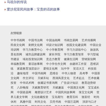
马祖尔的传说
爱沙尼亚民间故事：宝贵的话的故事
友情链接
中华书画网
中国书法网
中国油画网
书画交易网
艺术传播网
民俗文化网
刺绣文化网
VI设计知识网
校园文化建设网
中国企业
培训网
学习力教育中心
中小学教育网
学习力训练中心
旅游风
景名胜网
城市品牌建设网
家长学院
学习力教育智库
学习型城
市建设
域名投资知识网
意志力教育
健康生活网
营销策划网
幸福教育网
童话故事网
中小学生作文网
余建祥工作室
思维训
练
家庭教育顶层设计
爱情文化网
玩中学
笑话大王
科技前
沿
趣味地理
中国书画网
思维谷
中华人物谱
高考季
中国茶
文化网
作文评论
天赋车站
西湖风景文化
艺术起点
艺术收藏
投资
中华武术网
收藏证书查询网
广告设计知识
教育趋势研
究
八卦晚报
天赋教育研究
天赋邂逅
中国酒文化网
宝宝成长
网
中国瓷器网
雕塑设计艺术
中国民间故事网
珠宝文化网
世
界儿童文学网
文玩收藏投资
宝岛期刊
教育百科
致富经
时尚
休闲
风雅中国
时尚文化
贝壳书画
中国兰花网
演讲与口才