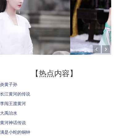
【热点内容】
炎黄子孙
长江黄河的传说
李闯王渡黄河
大禹治水
黄河神话传说
满是小蛇的铜钟