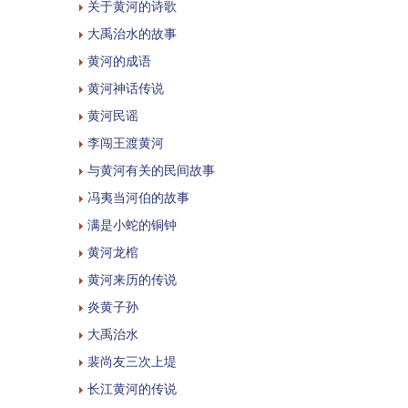
关于黄河的诗歌
大禹治水的故事
黄河的成语
黄河神话传说
黄河民谣
李闯王渡黄河
与黄河有关的民间故事
冯夷当河伯的故事
满是小蛇的铜钟
黄河龙棺
黄河来历的传说
炎黄子孙
大禹治水
裴尚友三次上堤
长江黄河的传说