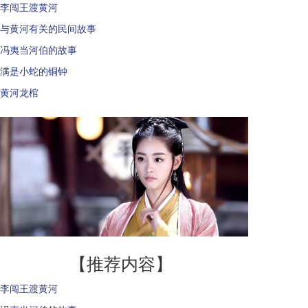
李闯王渡黄河
与黄河有关的民间故事
冯夷当河伯的故事
满是小蛇的铜钟
黄河龙棺
【推荐内容】
李闯王渡黄河