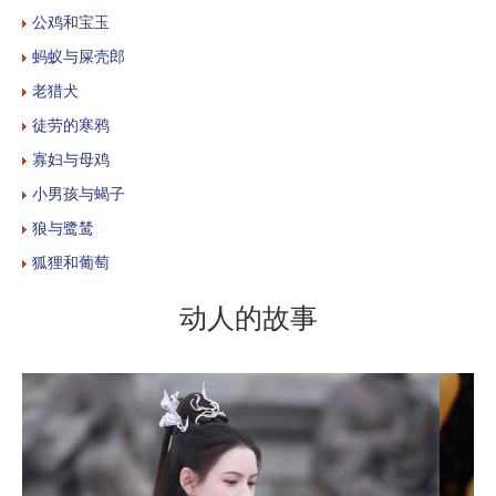
公鸡和宝玉
蚂蚁与屎壳郎
老猎犬
徒劳的寒鸦
寡妇与母鸡
小男孩与蝎子
狼与鹭鸶
狐狸和葡萄
动人的故事