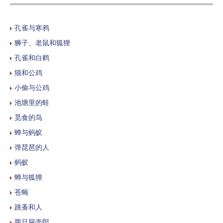
孔雀与寒鸦
狮子、老鼠和狐狸
孔雀和白鹤
猫和公鸡
小偷与公鸡
池塘里的蛙
觅食的鸟
蝉与蚂蚁
弹琵琶的人
蚂蚁
蝉与狐狸
苍蝇
跳蚤和人
两只屎壳郎