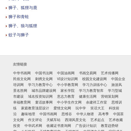
狮子、狐狸与鹿
狮子和青蛙
狮子、狼与狐狸
蚊子与狮子
友情链接
中华书画网
中国书法网
中国油画网
书画交易网
艺术传播网
民俗文化网
刺绣文化网
VI设计知识网
校园文化建设网
中国企业
培训网
学习力教育中心
中小学教育网
学习力训练中心
旅游风
景名胜网
城市品牌建设网
家长学院
学习力教育智库
学习型城
市建设
域名投资知识网
意志力教育
健康生活网
营销策划网
幸福教育网
童话故事网
中小学生作文网
余建祥工作室
思维训
练
家庭教育顶层设计
爱情文化网
玩中学
笑话大王
科技前
沿
趣味地理
中国书画网
思维谷
中华人物谱
高考季
中国茶
文化网
作文评论
天赋车站
西湖风景文化
艺术起点
艺术收藏
投资
中华武术网
收藏证书查询网
广告设计知识
教育趋势研