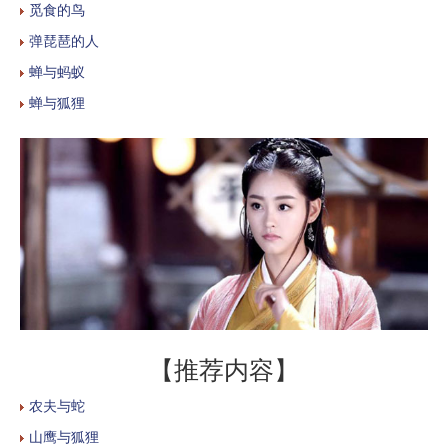
觅食的鸟
弹琵琶的人
蝉与蚂蚁
蝉与狐狸
【推荐内容】
农夫与蛇
山鹰与狐狸