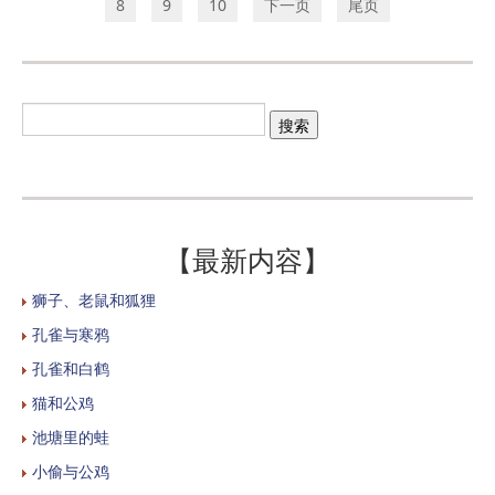
8
9
10
下一页
尾页
【最新内容】
狮子、老鼠和狐狸
孔雀与寒鸦
孔雀和白鹤
猫和公鸡
池塘里的蛙
小偷与公鸡