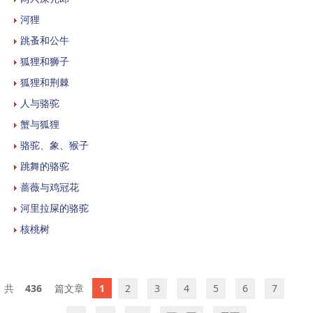
河狸
跳蚤和公牛
狐狸和狮子
狐狸和荆棘
人与骆驼
蟹与狐狸
骆驼、象、猴子
跳舞的骆驼
蔷薇与鸡冠花
河里拉屎的骆驼
核桃树
436
1
2
3
4
5
6
7