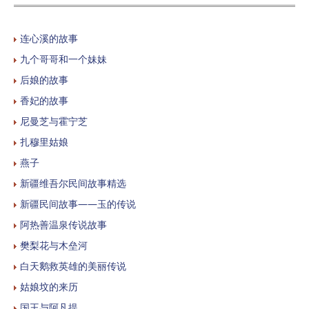
连心溪的故事
九个哥哥和一个妹妹
后娘的故事
香妃的故事
尼曼芝与霍宁芝
扎穆里姑娘
燕子
新疆维吾尔民间故事精选
新疆民间故事——玉的传说
阿热善温泉传说故事
樊梨花与木垒河
白天鹅救英雄的美丽传说
姑娘坟的来历
国王与阿凡提