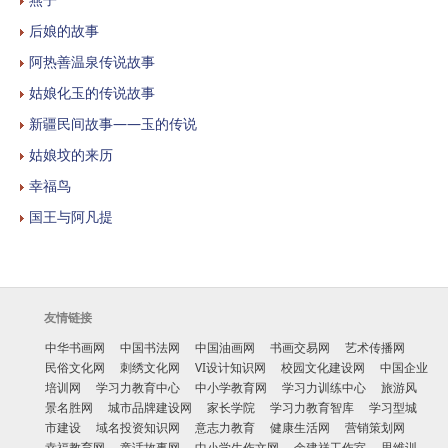
后娘的故事
阿热善温泉传说故事
姑娘化玉的传说故事
新疆民间故事——玉的传说
姑娘坟的来历
幸福鸟
国王与阿凡提
友情链接
中华书画网
中国书法网
中国油画网
书画交易网
艺术传播网
民俗文化网
刺绣文化网
VI设计知识网
校园文化建设网
中国企业
培训网
学习力教育中心
中小学教育网
学习力训练中心
旅游风
景名胜网
城市品牌建设网
家长学院
学习力教育智库
学习型城
市建设
域名投资知识网
意志力教育
健康生活网
营销策划网
幸福教育网
童话故事网
中小学生作文网
余建祥工作室
思维训