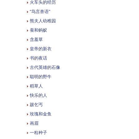
火车头的经历
“鸟言兽语”
熊夫人幼稚园
蚕和蚂蚁
含羞草
皇帝的新衣
书的夜话
古代英雄的石像
聪明的野牛
稻草人
快乐的人
跛乞丐
玫瑰和金鱼
画眉
一粒种子