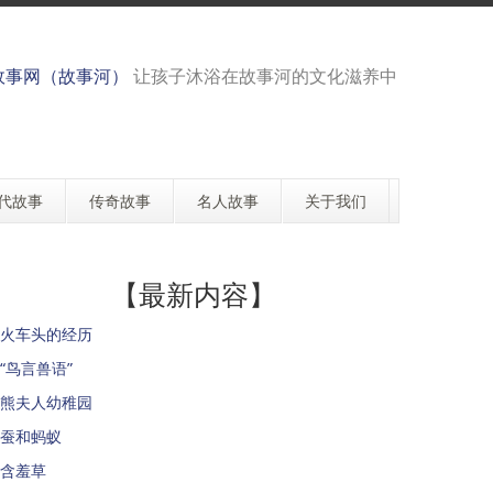
故事网（故事河）
让孩子沐浴在故事河的文化滋养中
代故事
传奇故事
名人故事
关于我们
【最新内容】
火车头的经历
“鸟言兽语”
熊夫人幼稚园
蚕和蚂蚁
含羞草