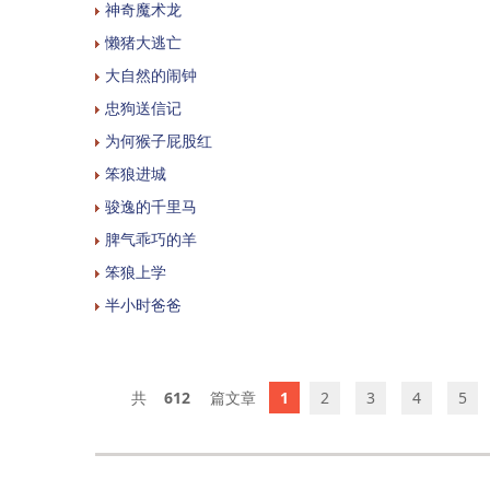
神奇魔术龙
懒猪大逃亡
大自然的闹钟
忠狗送信记
为何猴子屁股红
笨狼进城
骏逸的千里马
脾气乖巧的羊
笨狼上学
半小时爸爸
612
1
2
3
4
5