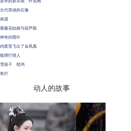
皇帝的新衣续 叶圣陶
古代英雄的石像
画眉
紫藤花姑娘与葫芦瓶
神奇的围巾
鸡窝里飞出了金凤凰
狐狸打猎人
雪孩子 嵇鸿
鱼灯
动人的故事