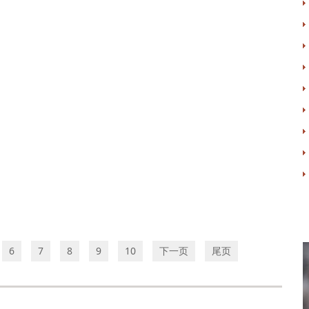
6
7
8
9
10
下一页
尾页