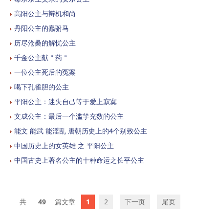
高阳公主与辩机和尚
丹阳公主的蠢驸马
历尽沧桑的解忧公主
千金公主献＂药＂
一位公主死后的冤案
喝下孔雀胆的公主
平阳公主：迷失自己等于爱上寂寞
文成公主：最后一个滥竽充数的公主
能文 能武 能淫乱 唐朝历史上的4个别致公主
中国历史上的女英雄 之 平阳公主
中国古史上著名公主的十种命运之长平公主
49
1
2
下一页
尾页