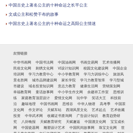
中国古史上著名公主的十种命运之长平公主
文成公主和松赞干布的故事
中国古史上著名公主的十种命运之高阳公主情迷
友情链接
中华书画网
中国书法网
中国油画网
书画交易网
艺术传播网
民俗文化网
刺绣文化网
VI设计知识网
校园文化建设网
中国企业
培训网
学习力教育中心
中小学教育网
学习力训练中心
旅游风
景名胜网
城市品牌建设网
家长学院
学习力教育智库
学习型城
市建设
域名投资知识网
意志力教育
健康生活网
营销策划网
幸福教育网
童话故事网
中小学生作文网
余建祥工作室
思维训
练
家庭教育顶层设计
爱情文化网
玩中学
笑话大王
科技前
沿
趣味地理
中国书画网
思维谷
中华人物谱
高考季
中国茶
文化网
作文评论
天赋车站
西湖风景文化
艺术起点
艺术收藏
投资
中华武术网
收藏证书查询网
广告设计知识
教育趋势研
究
八卦晚报
天赋教育研究
天赋邂逅
中国酒文化网
宝宝成长
网
中国瓷器网
雕塑设计艺术
中国民间故事网
珠宝文化网
世