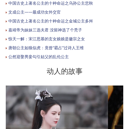
中国古史上著名公主的十种命运之乌孙公主悲秋
文成公主——最成功女外交官
中国古史上著名公主的十种命运之金城公主多舛
嘉靖帝为妹妹三选夫君 没留神选了个秃子
惊天一解：宋江思慕的玄女娘娘是徽宗之女
唐朝公主如狼似虎：竟曾“霸占”过诗人王维
公然迎娶男妾勾引姑父的乱伦公主
动人的故事