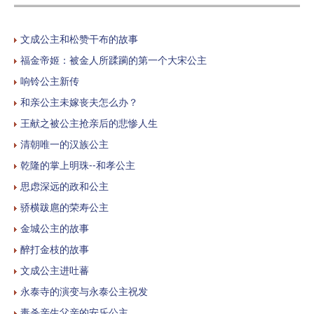
文成公主和松赞干布的故事
福金帝姬：被金人所蹂躏的第一个大宋公主
响铃公主新传
和亲公主未嫁丧夫怎么办？
王献之被公主抢亲后的悲惨人生
清朝唯一的汉族公主
乾隆的掌上明珠--和孝公主
思虑深远的政和公主
骄横跋扈的荣寿公主
金城公主的故事
醉打金枝的故事
文成公主进吐蕃
永泰寺的演变与永泰公主祝发
毒杀亲生父亲的安乐公主