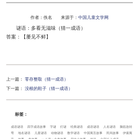
作者：佚名 来源于：
中国儿童文学网
谜语：多看无滋味（猜一成语）
答案：【屡见不鲜】
上一篇
：
零存整取（猜一成语）
下一篇
：
没根的鞋子（猜一成语）
标签：
成语谜语
四字成语故事
字谜
灯谜
经典谜语
成语谜语
人名谜语
脑筋急转
弯
地名谜语
儿童谜语
动物谜语
数学谜语
中国寓言故事
民间故事
伊索寓