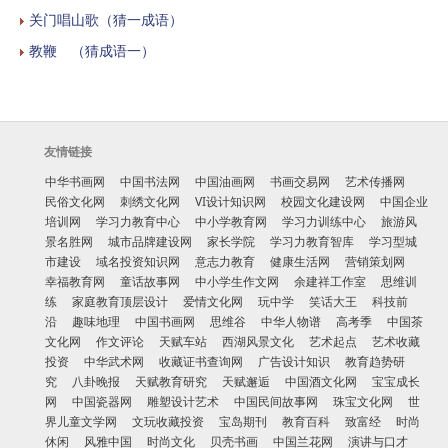
关门唱山歌（猜一成语）
教鞭 （猜成语一）
友情链接
中华书画网
中国书法网
中国油画网
书画交易网
艺术传播网
民俗文化网
刺绣文化网
VI设计知识网
校园文化建设网
中国企业
培训网
学习力教育中心
中小学教育网
学习力训练中心
旅游风
景名胜网
城市品牌建设网
家长学院
学习力教育智库
学习型城
市建设
域名投资知识网
意志力教育
健康生活网
营销策划网
幸福教育网
童话故事网
中小学生作文网
余建祥工作室
思维训
练
家庭教育顶层设计
爱情文化网
玩中学
笑话大王
科技前
沿
趣味地理
中国书画网
思维谷
中华人物谱
高考季
中国茶
文化网
作文评论
天赋车站
西湖风景文化
艺术起点
艺术收藏
投资
中华武术网
收藏证书查询网
广告设计知识
教育趋势研
究
八卦晚报
天赋教育研究
天赋邂逅
中国酒文化网
宝宝成长
网
中国瓷器网
雕塑设计艺术
中国民间故事网
珠宝文化网
世
界儿童文学网
文玩收藏投资
宝岛期刊
教育百科
致富经
时尚
休闲
风雅中国
时尚文化
贝壳书画
中国兰花网
演讲与口才