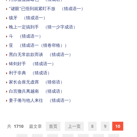
"谜眼"已悟到就紧盯不放 （猜成语一）
镶牙 （猜成语一）
晚上一定搞到手 （猜一少字成语）
斗 （猜成语一）
亚 （猜成语一（猜卷帘格））
黑白无常款款而谈 （猜成语一）
铸剑好手 （猜成语一）
利于非典 （猜成语）
家长会座无虚席 （猜俗语）
白宫撤兵离越南 （猜成语）
妻子倦与他人来往 （猜成语一）
1710
首页
上一页
8
9
10