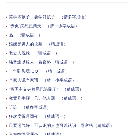
莫学坏孩子，要学好孩子 （猜多字成语）
“赤兔”病死已两天 （猜一少字成语）
晶 （猜成语一）
婚姻是男人的坟墓 （猜成语）
老丈人脱靴 （猜成语一）
强暴难以服人 卷帘格（猜成语一）
一年到头玩“QQ” （猜一成语）
当家人说当家话 （猜一少字成语）
“帝国主义夹着尾巴逃跑了” （猜成语）
究竟几牛顿，只让他人测 （猜成语一）
听诊 （猜多字成语）
狂欢度得月圆夜 （猜成语一）
只要运气好，不认识的人也可以认识 卷帘格（猜成语）
河东微微露曙色 （猜成语）