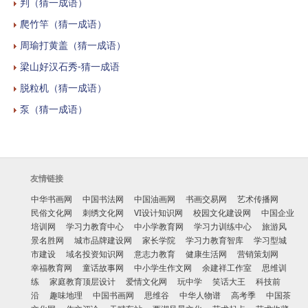
判（猜一成语）
爬竹竿（猜一成语）
周瑜打黄盖（猜一成语）
梁山好汉石秀-猜一成语
脱粒机（猜一成语）
泵（猜一成语）
友情链接
中华书画网
中国书法网
中国油画网
书画交易网
艺术传播网
民俗文化网
刺绣文化网
VI设计知识网
校园文化建设网
中国企业
培训网
学习力教育中心
中小学教育网
学习力训练中心
旅游风
景名胜网
城市品牌建设网
家长学院
学习力教育智库
学习型城
市建设
域名投资知识网
意志力教育
健康生活网
营销策划网
幸福教育网
童话故事网
中小学生作文网
余建祥工作室
思维训
练
家庭教育顶层设计
爱情文化网
玩中学
笑话大王
科技前
沿
趣味地理
中国书画网
思维谷
中华人物谱
高考季
中国茶