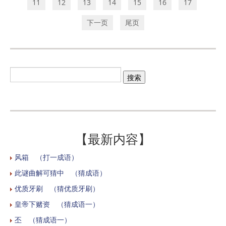
11
12
13
14
15
16
17
下一页
尾页
【最新内容】
风箱 （打一成语）
此谜曲解可猜中 （猜成语）
优质牙刷 （猜优质牙刷）
皇帝下赌资 （猜成语一）
丕 （猜成语一）