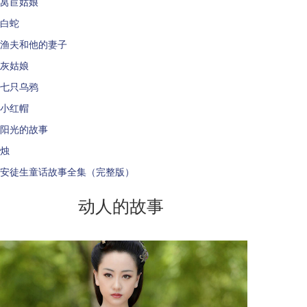
莴苣姑娘
白蛇
渔夫和他的妻子
灰姑娘
七只乌鸦
小红帽
阳光的故事
烛
安徒生童话故事全集（完整版）
动人的故事