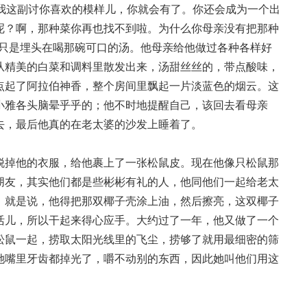
，我这副讨你喜欢的模样儿，你就会有了。你还会成为一个出
呢？啊，那种菜你再也找不到啦。为什么你母亲没有把那种
，只是埋头在喝那碗可口的汤。他母亲给他做过各种各样好
从精美的白菜和调料里散发出来，汤甜丝丝的，带点酸味，
点起了阿拉伯神香，整个房间里飘起一片淡蓝色的烟云。这
小雅各头脑晕乎乎的；他不时地提醒自己，该回去看母亲
去，最后他真的在老太婆的沙发上睡着了。
脱掉他的衣服，给他裹上了一张松鼠皮。现在他像只松鼠那
朋友，其实他们都是些彬彬有礼的人，他同他们一起给老太
，就是说，他得把那双椰子壳涂上油，然后擦亮，这双椰子
活儿，所以干起来得心应手。大约过了一年，他又做了一个
松鼠一起，捞取太阳光线里的飞尘，捞够了就用最细密的筛
她嘴里牙齿都掉光了，嚼不动别的东西，因此她叫他们用这