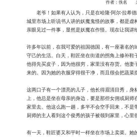
作者：佚名 
老爷！如果有人认为，只是在哈隆·阿尔·拉希
城里市场上听说书人讲的妖魔鬼怪的故事，都是虚
亲眼见过一件事，显然是妖魔在作怪。现在让我讲
许多年以前，在我可爱的祖国德国，有一座著名的
守己的生活。白天，鞋匠坐在街道的拐角上修补鞋
他得先买皮子，因为他很穷，家里没有存货。他妻
来的。因为她的衣服穿得很干净，而且很会把蔬菜
这两口子有一个漂亮的儿子，他长得眉清目秀，身
上，他总是坐在母亲的身边，要是那些女佣或厨师
家里去。他这么跑一趟，多半不会空手回来，不是
厨师的主人看到这个俊秀的孩子被领到家里，心里
有一天，鞋匠婆又和平时一样坐在市场上卖菜。她