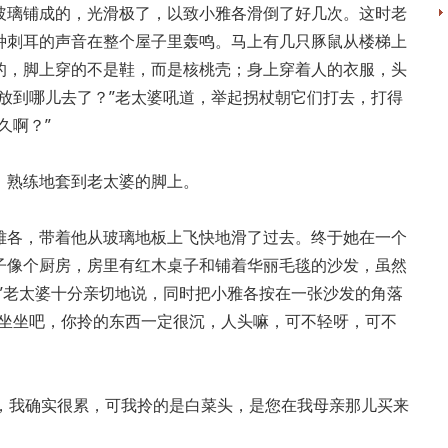
玻璃铺成的，光滑极了，以致小雅各滑倒了好几次。这时老
种刺耳的声音在整个屋子里轰鸣。马上有几只豚鼠从楼梯上
的，脚上穿的不是鞋，而是核桃壳；身上穿着人的衣服，头
放到哪儿去了？”老太婆吼道，举起拐杖朝它们打去，打得
久啊？”
，熟练地套到老太婆的脚上。
雅各，带着他从玻璃地板上飞快地滑了过去。终于她在一个
子像个厨房，房里有红木桌子和铺着华丽毛毯的沙发，虽然
”老太婆十分亲切地说，同时把小雅各按在一张沙发的角落
“坐坐吧，你拎的东西一定很沉，人头嘛，可不轻呀，可不
累，我确实很累，可我拎的是白菜头，是您在我母亲那儿买来