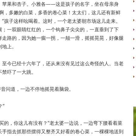
、苹果和杏子。小雅各——这是孩子的名字，坐在母亲身
瞧啊，多嫩的白菜，多香的卷心菜！太太们，这儿还有新鲜
！”孩子这样吆喝着。这时，一个老太婆朝市场这儿走来。
横；一双眼睛红红的，一个钩鼻子尖尖的，一直垂到了下
样走路的，因为她一瘸一拐，一颠一滑，摇摇晃晃，好像腿
到地上。
，至今已经十六年了，还从来没有见过这么奇怪的人。当老
不禁吓了一大跳。
声音问道，一边不停地摇晃着脑袋。
？”
买的，你这儿有没有？”老太婆一边说，一边弯下腰看着菜
长手指去抓那些摆得又整齐又好看的卷心菜，一棵棵地送到