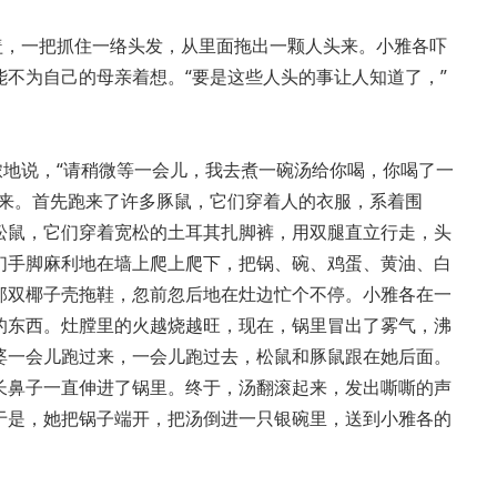
盖，一把抓住一络头发，从里面拖出一颗人头来。小雅各吓
不为自己的母亲着想。“要是这些人头的事让人知道了，”
哝地说，“请稍微等一会儿，我去煮一碗汤给你喝，你喝了一
子来。首先跑来了许多豚鼠，它们穿着人的衣服，系着围
松鼠，它们穿着宽松的土耳其扎脚裤，用双腿直立行走，头
们手脚麻利地在墙上爬上爬下，把锅、碗、鸡蛋、黄油、白
那双椰子壳拖鞋，忽前忽后地在灶边忙个不停。小雅各在一
的东西。灶膛里的火越烧越旺，现在，锅里冒出了雾气，沸
婆一会儿跑过来，一会儿跑过去，松鼠和豚鼠跟在她后面。
长鼻子一直伸进了锅里。终于，汤翻滚起来，发出嘶嘶的声
于是，她把锅子端开，把汤倒进一只银碗里，送到小雅各的