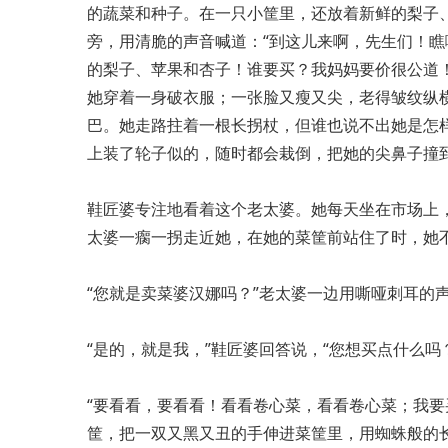
的蔬菜和种子。在一只小筐里，还放着新鲜的梨子
旁，用清脆的声音喊道：“到这儿来啊，先生们！
的梨子、苹果和杏子！谁要买？我妈妈要价很公道
她穿着一身破衣服；一张脸又瘦又尖，老得皱纹纵
巴。她走路拄着一根长拐杖，但谁也说不出她是怎
上装了轮子似的，随时都会栽倒，把她的尖鼻子撞
鞋匠婆专注地看着这个老太婆。她每天坐在市场上
太婆一瘸一拐走近她，在她的菜筐前站住了时，她
“您就是卖菜婆汉娜吗？”老太婆一边用嘶哑刺耳的
“是的，就是我，”鞋匠婆回答说，“您想买点什么吗
“要看看，要看看！看看卷心菜，看看卷心菜；我要
筐，把一双又黑又丑的手伸进菜筐里，用蜘蛛般的