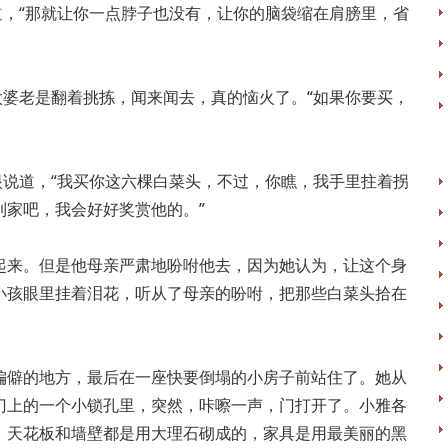
道，“那就让你一点脖子也没有，让你的脑袋缩在肩膀里，省
太婆老是翻着挑拣，闻来闻去，真的恼火了。“如果你要买，
眼说道，“我买你这六棵白菜头，不过，你瞧，我手里拄着拐
到家吧，我会好好奖赏他的。”
起来。但是他母亲严肃地吩咐他去，因为她认为，让这个身
小孩眼里挂着泪花，听从了母亲的吩咐，把那些白菜头拾在
偏僻的地方，最后在一座快要倒塌的小房子前站住了。她从
门上的一个小锁孔里，突然，咔嚓一声，门打开了。小雅各
，天花板和墙壁都是用大理石砌成的，家具是用最美丽的黑