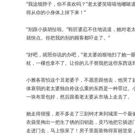
“我这细脖子，你不喜欢吗？”老太婆笑嘻嘻地嘟哝
得从你的小身体上掉下来！”
“别跟小孩胡扯啦。”鞋匠婆忍不住地说道，她对老
就快点。你把我的别的顾客都吓走了。”
“好吧，就照你说的办吧，”老太婆凶狠地扫了她一
杖，一棵也拿不了。让你的儿子替我把这些东西送
小雅各害怕这个丑老婆子，不愿意跟他去，他哭了
体衰弱的老太婆独自拎这么重的东西是一种罪过。
一块布里包好，然后跟着老太婆从市场上走去了。
她走得很慢，差不多走了三刻钟才来到城里一个最
衣袋里掏出一把生了锈的旧钥匙，灵巧地把它插进
走进门去，马上惊呆了！房子里面装饰得富丽堂皇