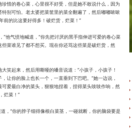
她珍惜的卷心菜，心里很不好受，但是她不敢说什么，因为
婆特别可怕。老太婆把菜筐里的菜全翻遍了，然后嘟嘟哝哝
年前的比这要好得多！破烂货，烂菜！”
，”他气愤地喊道，“你先把讨厌的黑手指伸进可爱的卷心菜
这些菜谁见了都不想买。现在你还骂这些菜是破烂货，然
地大笑起来，然后用嘶哑的嗓音说道：“小孩子，小孩子！
子，让你的脸上也长一个，一直垂到下巴吧。”她一边说，
最可爱最白净的菜头，狠狠地捏着，捏得菜头吱吱作响，然
，烂菜！”
嚷道，“你的脖子细得像根白菜茎，一碰就断，你的脑袋要是