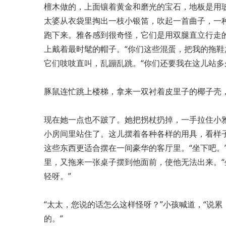
檀木做的，上面镶着黄金和磨光的宝石，地板是用
太婆从衣袋里掏出一枝小银笛，吹起一首曲子，一
跑下来。雅各感到很奇怪，它们是用双腿直立行走
上戴着最时髦的帽子。“你们这些混蛋，把我的拖鞋
它们吱吱直叫，乱蹦乱跳。“你们还要我在这儿站多
豚鼠连忙跳上楼梯，拿来一双衬着皮里子的椰子壳
现在她一点也不跛了。她把拐杖扔掉，一手拉住小
小房间里站住了。这儿摆着各种各样的用具，看样
这些东西更适合摆在一间豪华的客厅里。“坐下吧。
里，又拖来一张桌子摆到他面前，使他无法出来。
轻呀。”
“太太，您说的话怎么这样怪呀？”小孩喊道，“说
的。”