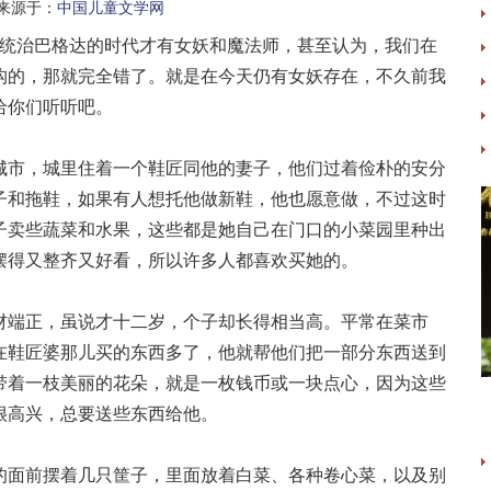
来源于：
中国儿童文学网
德统治巴格达的时代才有女妖和魔法师，甚至认为，我们在
构的，那就完全错了。就是在今天仍有女妖存在，不久前我
给你们听听吧。
城市，城里住着一个鞋匠同他的妻子，他们过着俭朴的安分
子和拖鞋，如果有人想托他做新鞋，他也愿意做，不过这时
子卖些蔬菜和水果，这些都是她自己在门口的小菜园里种出
摆得又整齐又好看，所以许多人都喜欢买她的。
材端正，虽说才十二岁，个子却长得相当高。平常在菜市
在鞋匠婆那儿买的东西多了，他就帮他们把一部分东西送到
带着一枝美丽的花朵，就是一枚钱币或一块点心，因为这些
很高兴，总要送些东西给他。
的面前摆着几只筐子，里面放着白菜、各种卷心菜，以及别