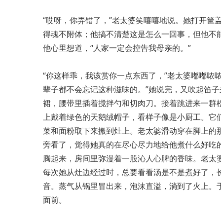
“哎呀，你弄错了，”老太婆笑嘻嘻地说。她打开筐
得魂不附体；他搞不清楚这是怎么一回事，但他不能
他心里想道，“人家一定会控告我母亲的。”
“你这样乖，我该赏你一点东西了，”老太婆嘟嘟哝
辈子都不会忘记这种滋味的。”她说完，又吹起笛
裙，腰带里插着搅拌勺和切肉刀。接着跳进来一群
上戴着绿色的天鹅绒帽子，看样子像是小厨工。它
菜和面粉取下来搬到灶上。老太婆滑动穿在脚上的
旁看了，觉得她真的在尽心尽力地给他煮什么好吃
腾起来，房间里弥漫着一股沁人心脾的香味。老太
每次她从灶边经过时，总要看看汤是不是煮好了，
音。蒸气从锅里冒出来，泡沫直溢，淌到了火上。
面前。