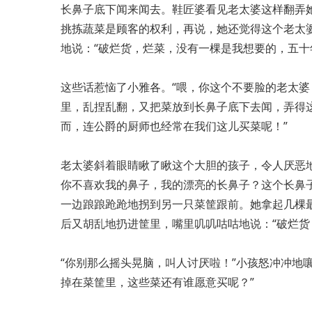
长鼻子底下闻来闻去。鞋匠婆看见老太婆这样翻弄
挑拣蔬菜是顾客的权利，再说，她还觉得这个老太
地说：“破烂货，烂菜，没有一棵是我想要的，五十
这些话惹恼了小雅各。“喂，你这个不要脸的老太婆
里，乱捏乱翻，又把菜放到长鼻子底下去闻，弄得
而，连公爵的厨师也经常在我们这儿买菜呢！”
老太婆斜着眼睛瞅了瞅这个大胆的孩子，令人厌恶
你不喜欢我的鼻子，我的漂亮的长鼻子？这个长鼻
一边踉踉跄跄地拐到另一只菜筐跟前。她拿起几棵
后又胡乱地扔进筐里，嘴里叽叽咕咕地说：“破烂货
“你别那么摇头晃脑，叫人讨厌啦！”小孩怒冲冲地
掉在菜筐里，这些菜还有谁愿意买呢？”