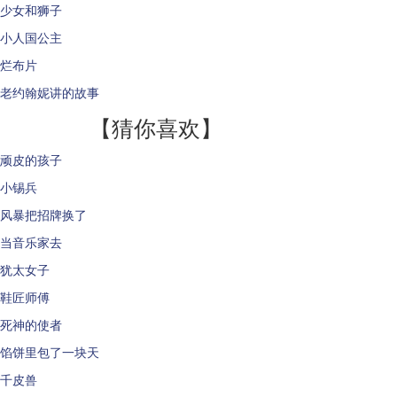
少女和狮子
小人国公主
烂布片
老约翰妮讲的故事
【猜你喜欢】
顽皮的孩子
小锡兵
风暴把招牌换了
当音乐家去
犹太女子
鞋匠师傅
死神的使者
馅饼里包了一块天
千皮兽