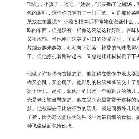
“喝吧，小孩子，喝吧，”她说，“只要喝了这碗汤
色的厨师，这样你总算有了一门手艺，可是那种菜
菜放在筐里呢？”小雅各根本听不懂她在说些什么
吃的东西，但是没有一样像这碗汤这样好吃。香味
又很浓郁。当他刚把这美味可口的汤喝完时，豚鼠
片烟云越来越浓，渐渐向下沉落，神香的气味熏得
了。但他挣扎着刚站起来，又总是迷迷糊糊倒了下
他做了许多稀奇古怪的梦。他觉得在恍惚中老太婆
样又会跳，又会爬了。他跟别的松鼠和豚鼠交上了
婆干活儿。起初，派他干的只是一个擦鞋匠的活儿
壳是老太婆当鞋穿的。他在父亲家里常常干这样的
梦。他被调去干比较细致的活儿，就是同另外几只
子筛，因为老太婆认为这种飞尘是最精细的食物。
种飞尘做面包给她吃。