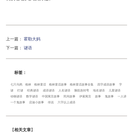
上一篇
：
霍勒大妈
下一篇
：
谜语
标签：
七只乌鸦
格林
格林童话
格林童话故事
格林童话故事全集
四字成语故事
字
谜
灯谜
经典谜语
成语谜语
人名谜语
脑筋急转弯
地名谜语
儿童谜语
动物谜语
数学谜语
中国寓言故事
民间故事
伊索寓言
故事
鬼故事
一人讲
一个鬼故事
启迪小故事
传说
六字以上成语
【
相关文章
】