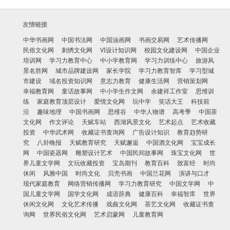
友情链接
中华书画网
中国书法网
中国油画网
书画交易网
艺术传播网
民俗文化网
刺绣文化网
VI设计知识网
校园文化建设网
中国企业
培训网
学习力教育中心
中小学教育网
学习力训练中心
旅游风
景名胜网
城市品牌建设网
家长学院
学习力教育智库
学习型城
市建设
域名投资知识网
意志力教育
健康生活网
营销策划网
幸福教育网
童话故事网
中小学生作文网
余建祥工作室
思维训
练
家庭教育顶层设计
爱情文化网
玩中学
笑话大王
科技前
沿
趣味地理
中国书画网
思维谷
中华人物谱
高考季
中国茶
文化网
作文评论
天赋车站
西湖风景文化
艺术起点
艺术收藏
投资
中华武术网
收藏证书查询网
广告设计知识
教育趋势研
究
八卦晚报
天赋教育研究
天赋邂逅
中国酒文化网
宝宝成长
网
中国瓷器网
雕塑设计艺术
中国民间故事网
珠宝文化网
世
界儿童文学网
文玩收藏投资
宝岛期刊
教育百科
致富经
时尚
休闲
风雅中国
时尚文化
贝壳书画
中国兰花网
演讲与口才
现代家庭教育
网络营销传播网
学习力教育研究
中国文学网
中
国儿童文学网
国学文化网
成语辞典
健康百科
幸福智库
世界
休闲文化网
文化艺术传播
戏曲文化网
茶艺文化网
收藏证书查
询网
世界民俗文化网
艺术启蒙网
儿童教育网