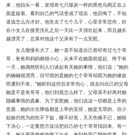
来，他抬头一看，发现有七只煤炭一样的黑色乌鸦正在上
面盘旋着。看到自己的气话变成了现实，他后悔了，不知
道该怎么办才好。他失去了七个儿子，心里非常悲伤，好
在小女儿在接受洗礼之后一天比一天强壮起来，而且越长
越漂亮了，总算对他这个父亲有了一点安慰。
女儿慢慢长大了，她一直不知道自己曾经有过七个哥
哥，爸爸和妈妈都很小心，从来不在她面前提起。终于有
一天，她偶然听到人们谈起有关她的事情，他们说：“她的
的确确很漂亮，但可惜的是她的七个哥哥却因为她的缘故
而遭到不幸。”她听到这些后非常伤心，就去问自己的父母
她是不是有哥哥，他们到底怎么样了。父母亲不好再对她
隐瞒事情的真象。为了安慰她，他们说这一切都是上帝的
意愿，她的出生降临都是上帝的安排，她是无罪的。但小
姑娘仍然为此吃不下饭，睡不好觉，天天伤痛不已，她暗
下决心，一定要想方设法把自己的七个哥哥找回来。有一
天，她从家里偷偷地跑了出去，来到外面广阔的世界，到