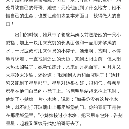
处寻访自己的哥哥。她想：无论他们到了什么地方，她不
惜自己的生命，也要让他们恢复本来面目，获得做人的自
由！
出门的时候，她只带了爸爸妈妈以前送给她的一只小
戒指，加上一块用来充饥的长条面包和一壶用来解渴的
水，一张疲倦时用来休息的小凳子。她走啊，找啊，不停
地寻访着，一直找到遥远的天边，来到太阳面前。但太阳
太热太凶猛了，她急忙跑开，又来到月亮面前。可月亮又
太寒冷太冷酷，还说道：“我闻到人肉和血腥味了！”她赶
紧又跑到了星星那里。星星对她很友好，很和气，每颗星
都坐在他们自己的小凳子上。当启明星站起来往上飞时，
他给了小姑娘一片小木块，说道：“如果你没有这片小木
块，就不能打开玻璃山上那座城堡的门。你的哥哥正是住
在那座城堡里。”小妹妹接过小木块，把它用布包好，告别
星星，起程又继续寻找她的哥哥去了。