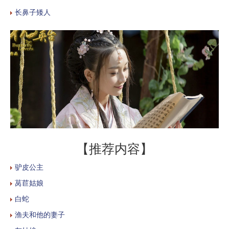
长鼻子矮人
【推荐内容】
驴皮公主
莴苣姑娘
白蛇
渔夫和他的妻子