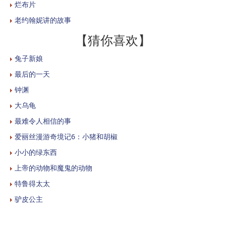
烂布片
老约翰妮讲的故事
【猜你喜欢】
兔子新娘
最后的一天
钟渊
大乌龟
最难令人相信的事
爱丽丝漫游奇境记6：小猪和胡椒
小小的绿东西
上帝的动物和魔鬼的动物
特鲁得太太
驴皮公主