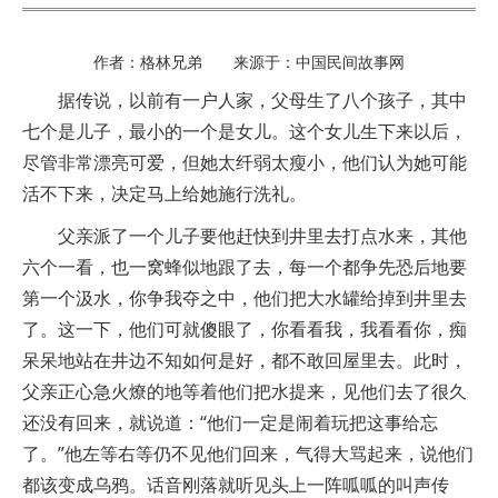
作者：格林兄弟 来源于：中国民间故事网
据传说，以前有一户人家，父母生了八个孩子，其中
七个是儿子，最小的一个是女儿。这个女儿生下来以后，
尽管非常漂亮可爱，但她太纤弱太瘦小，他们认为她可能
活不下来，决定马上给她施行洗礼。
父亲派了一个儿子要他赶快到井里去打点水来，其他
六个一看，也一窝蜂似地跟了去，每一个都争先恐后地要
第一个汲水，你争我夺之中，他们把大水罐给掉到井里去
了。这一下，他们可就傻眼了，你看看我，我看看你，痴
呆呆地站在井边不知如何是好，都不敢回屋里去。此时，
父亲正心急火燎的地等着他们把水提来，见他们去了很久
还没有回来，就说道：“他们一定是闹着玩把这事给忘
了。”他左等右等仍不见他们回来，气得大骂起来，说他们
都该变成乌鸦。话音刚落就听见头上一阵呱呱的叫声传