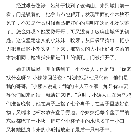
经过艰苦跋涉，她终于找到了玻璃山。来到城门前一
看，门是锁着的，她拿出布包解开，发现里面的小木块不
见了，不知是什么时候自己把好心的启明星送的礼物失落
了。怎么办呢？她要救哥哥，可又没有了玻璃山城堡的钥
匙。这位坚定忠实的小妹妹一咬牙，从口袋里掏出一把小
刀把自己的小指头切了下来，那指头的大小正好和失落的
木块相同，她将指头插进门上的锁孔，门被打开了。
她走进城堡，迎面遇到了一个小矮人，他问道：“你来
找什么呀？”小妹妹回答说：“我来找那七只乌鸦，他们是
我的哥哥。”小矮人说道：“我的主人不在家，如果你非要
等他们回来的话，就请进来吧。”这时，小矮人正在为乌鸦
们准备晚餐，他在桌子上摆了七个盘子，在盘子里放好食
物，又端来七杯水放在盘子旁边。小妹妹把每个盘子里的
东西都吃了一小块，把每个小杯子里的水也喝了一小口，
又将她随身带来的小戒指放进了最后一只杯子中。